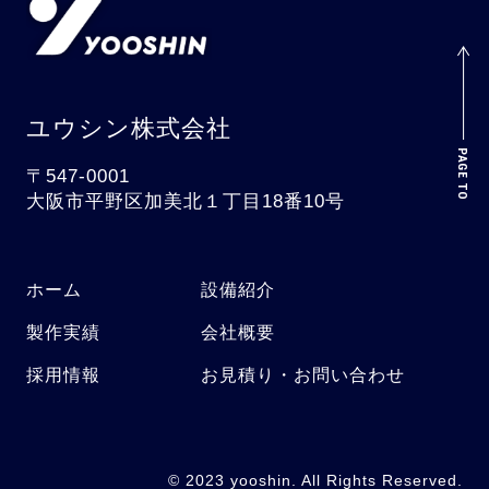
当社は、問い合わせ見積りをする際に氏名、
生年月日、住所、電話番号、メールアドレ
ス、などの個人情報をお尋ねすることがあり
ます。
ユウシン株式会社
第3条（個人情報を収集・利用する目
〒547-0001
大阪市平野区加美北１丁目18番10号
的）
当社が個人情報を収集・利用する目的は、以
下のとおりです。
ホーム
設備紹介
1. 当社サービスの提供・運営のため
製作実績
会社概要
2. ユーザーからのお問い合わせに回答するた
採用情報
お見積り・お問い合わせ
め
3. メンテナンス、重要なお知らせなど必要に
応じたご連絡のため
4. 上記の利用目的に付随する目的
© 2023 yooshin. All Rights Reserved.