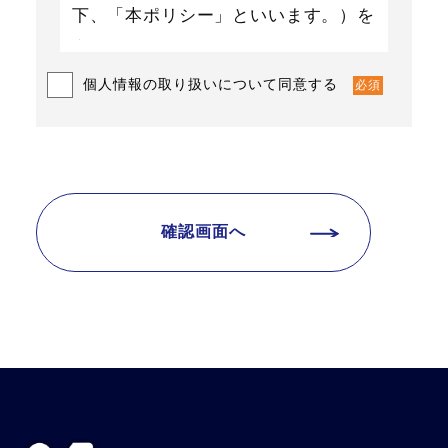
下、「本ポリシー」といいます。）を
定めます。
個人情報の取り扱いについて同意する
必須
第1条（個人情報）
「個人情報」とは、個人情報保護法にいう
「個人情報」を指すものとし、生存する個人
に関する情報であって、当該情報に含まれる
氏名、生年月日、住所、電話番号、連絡先そ
の他の記述等により特定の個人を識別できる
情報及び容貌、指紋、声紋にかかるデータ、
及び健康保険証の保険者番号などの当該情報
単体から特定の個人を識別できる情報（個人
識別情報）を指します。
第2条（個人情報の収集方法）